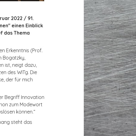
uar 2022 / 91.
nen" einen Einblick
uf das Thema
n Erkenntnis (Prof.
n Bogatzky,
 ist, neigt dazu,
en des WITg. Die
e, der für mich
er Begriff Innovation
 schon zum Modewort
uslösen können.“
hang steht das