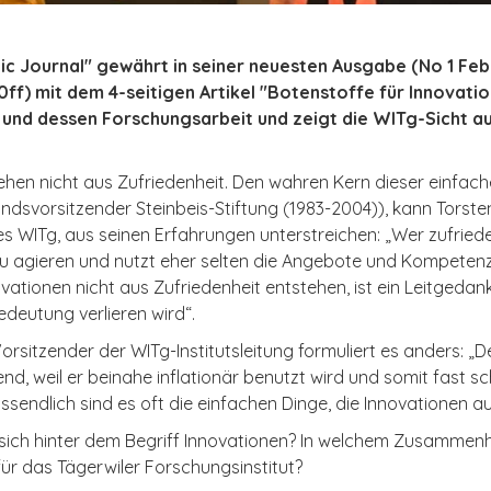
c Journal" gewährt in seiner neuesten Ausgabe (No 1 Febr
ff) mit dem 4-seitigen Artikel "Botenstoffe für Innovatio
und dessen Forschungsarbeit und zeigt die WITg-Sicht a
ehen nicht aus Zufriedenheit. Den wahren Kern dieser einfache
ndsvorsitzender Steinbeis-Stiftung (1983-2004)), kann Torste
es WITg, aus seinen Erfahrungen unterstreichen: „Wer zufrieden
zu agieren und nutzt eher selten die Angebote und Kompetenz
ationen nicht aus Zufriedenheit entstehen, ist ein Leitgedank
edeutung verlieren wird“.
 Vorsitzender der WITg-Institutsleitung formuliert es anders: „D
end, weil er beinahe inflationär benutzt wird und somit fast
ssendlich sind es oft die einfachen Dinge, die Innovationen a
sich hinter dem Begriff Innovationen? In welchem Zusammen
ür das Tägerwiler Forschungsinstitut?