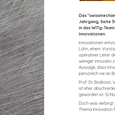
Das "swissmechani
Jahrgang, Seite 30
in das WITg-Team 
Innovationen.
Innovationen entst
Löhn, ehem. Vorsta
operativer Leiter d
weniger innovativ 
Aussage, dass Innov
persönlich nie an B
Prof. Dr. Bošković,
ist eher abschreck
geworden ist. Schlu
Doch was verbirgt 
Thema Innovation f