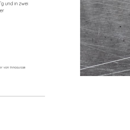
g und in zwei
er
er von Innosuisse